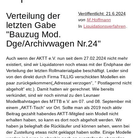
Verteilung der
Veröffentlicht: 21.6.2024
von
M.Hoffmann
letzten Gabe
In
Liquidationsverfahren
.
"Bauzug Mod.
Dge/Archivwagen Nr.24"
Auch wenn der AKTT e.V. nun seit dem 27.02.2024 nicht mehr
existiert, sind wir Liquidatoren noch etwas mit der Endphase der
Verteilung der letzten Rollmaterialgabe beschäftigt. Leider sind
von den direkt durch Firma TILLIG verschickten Modellen ein
paar zurückgekommen(„Adressat verzogen“, “ Postlagernd nicht
abgeholt“ etc.). Damit hatten wir gerechnet. Wie bereits
verkündet, sind wir noch einmal zu den Leunaer
Modellbahntagen des MTTB e.V. am 07. und 08. September mit
einem „AKTT-Tisch“ vor Ort. Sollte man als 2019 noch aktiv
Beitrag gezahlt habendes AKTT-Mitglied sein Modell nicht
erhalten haben, so kann es dort noch abgeholt werden. Wir
haben ja beleghaft die Rückläufer und können sehen, wenn bei
der Zustellung etwas nicht geklappt haben sollte. Einige Modelle